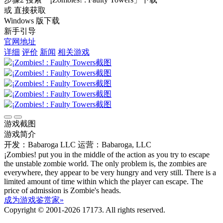
或 直接获取
Windows 版下载
新手引导
官网地址
详细
评价
新闻
相关游戏
游戏截图
游戏简介
开发：Babaroga LLC
运营：Babaroga, LLC
¡Zombies! put you in the middle of the action as you try to escape
the unstable zombie world. The only problem is, the zombies are
everywhere, they appear to be very hungry and very still. There is a
limited amount of time within which the player can escape. The
price of admission is Zombie's heads.
成为游戏鉴赏家»
Copyright © 2001-2026 17173. All rights reserved.