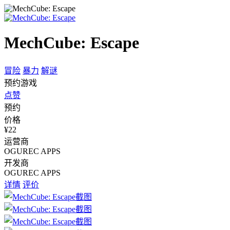
MechCube: Escape
冒险
暴力
解谜
预约游戏
点赞
预约
价格
¥22
运营商
OGUREC APPS
开发商
OGUREC APPS
详情
评价