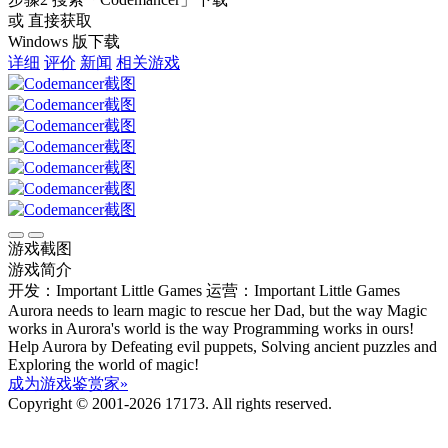
或 直接获取
Windows 版下载
详细
评价
新闻
相关游戏
游戏截图
游戏简介
开发：Important Little Games
运营：Important Little Games
Aurora needs to learn magic to rescue her Dad, but the way Magic
works in Aurora's world is the way Programming works in ours!
Help Aurora by Defeating evil puppets, Solving ancient puzzles and
Exploring the world of magic!
成为游戏鉴赏家»
Copyright © 2001-2026 17173. All rights reserved.