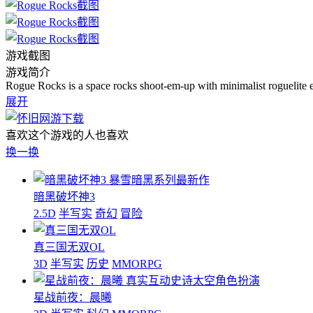
游戏截图
游戏简介
Rogue Rocks is a space rocks shoot-em-up with minimalist roguelite e
展开
喜欢这个游戏的人也喜欢
换一换
暴雪暗黑系列最新作
暗黑破坏神3
2.5D
半写实
奇幻
冒险
真三国无双OL
3D
半写实
历史
MMORPG
真实互动史诗太空角色扮演
星战前夜：晨曦