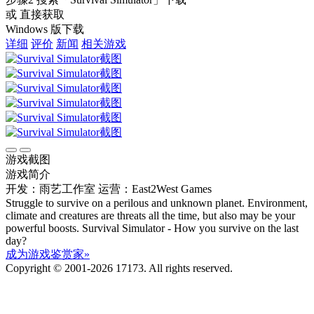
或 直接获取
Windows 版下载
详细
评价
新闻
相关游戏
游戏截图
游戏简介
开发：雨艺工作室
运营：East2West Games
Struggle to survive on a perilous and unknown planet. Environment,
climate and creatures are threats all the time, but also may be your
powerful boosts. Survival Simulator - How you survive on the last
day?
成为游戏鉴赏家»
Copyright © 2001-2026 17173. All rights reserved.