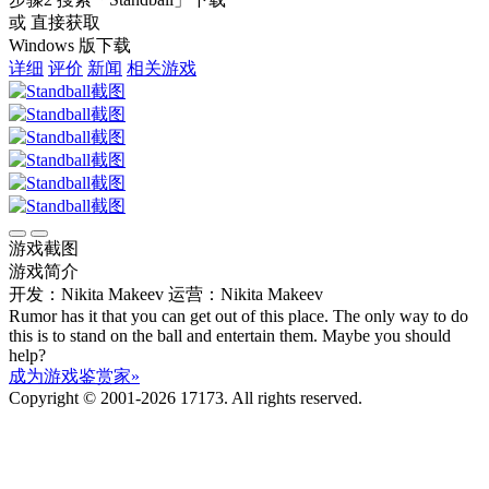
或 直接获取
Windows 版下载
详细
评价
新闻
相关游戏
游戏截图
游戏简介
开发：Nikita Makeev
运营：Nikita Makeev
Rumor has it that you can get out of this place. The only way to do
this is to stand on the ball and entertain them. Maybe you should
help?
成为游戏鉴赏家»
Copyright © 2001-2026 17173. All rights reserved.