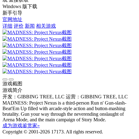
Windows 版下载
新手引导
官网地址
详细
评价
新闻
相关游戏
游戏截图
游戏简介
开发：GIBBING TREE, LLC
运营：GIBBING TREE, LLC
MADNESS: Project Nexus is a third-person Run n' Gun-slash-
Beat'Em Up filled with arcade-style action and button-mashing
brutality. Gun your way through the neverending onslaught of
Arena Mode, and the main campaign of Story Mode.
成为游戏鉴赏家»
Copyright © 2001-2026 17173. All rights reserved.