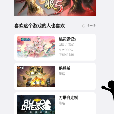
喜欢这个游戏的人也喜欢
换一换
桃花源记2
Q版
玄幻
MMORPG
下载41586
鹅鸭杀
无商城开放交易回合
策略
网游
刀塔自走棋
一款更像“狼人杀”的
策略
《Among us》