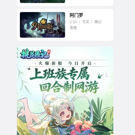
阿门罗
2.5D
写实
魔幻
策略