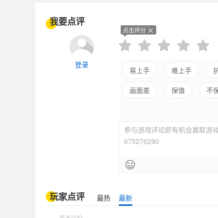
我要点评
点击评分
登录
易上手
难上手
画面差
保值
不
地图较空
剧情佳
参与游戏评论即有机会赢取游戏
无趣支线
675276290
玩家点评
最热
最新
暂无评价