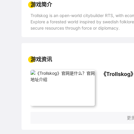
游戏简介
Trollskog is an open-world citybuilder RTS, with econ
Explore a forested world inspired by swedish folklore
secure resources through force or diplomacy.
游戏资讯
《Trolls
更多