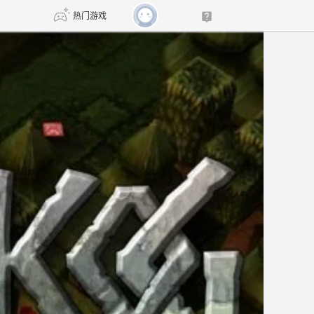
热门游戏
DNF
传奇4
剑网3旗舰版
新天龙八部
自由
诛仙世界
新仙侠5