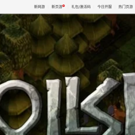
新网游
新页游
礼包/激活码
今日开服
热门页游
魔兽
天堂
王权与