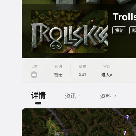
Trol
策略
点赞
预约
价格
官网
暂无
¥41
进入»
详情
资讯
资料
1
2