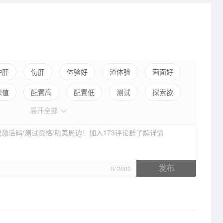
护肝
伤肝
体验好
渣体验
画面好
保值
配置高
配置低
测试
探索欲
展开全部
剧情差
养成合理
养成繁琐
出色支线
激活码/测试资格/精美周边！加入173评论群了解详情
发布
0
/
2000