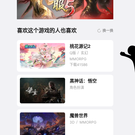
喜欢这个游戏的人也喜欢
换一换
桃花源记2
Q版
玄幻
MMORPG
下载41586
黑神话：悟空
无商城开放交易回合
角色扮演
网游
魔兽世界
大圣终成正果，国产
3D
MMORPG
3A标杆已成