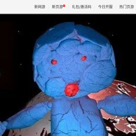
新网游
新页游
礼包/激活码
今日开服
热门页游
魔兽
天堂
王权与