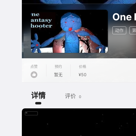
One 
动作
点赞
预约
价格
暂无
¥50
详情
评价
0