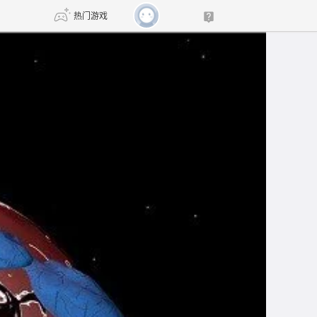
热门游戏
DNF
传奇4
剑网3旗舰版
新天龙八部
自由
诛仙世界
新仙侠5