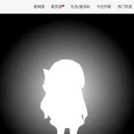
新网游
新页游
礼包/激活码
今日开服
热门页游
魔兽
天堂
王权与