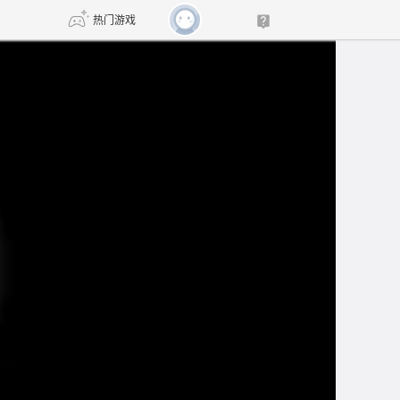
热门游戏
DNF
传奇4
剑网3旗舰版
新天龙八部
自由
诛仙世界
新仙侠5