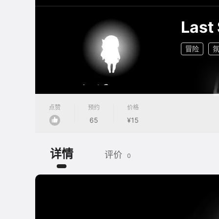
Last
冒险
点赞
预约
价格
65
¥15
详情
评价
0