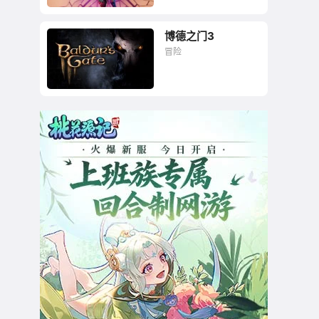
博德之门3
双人合作游戏当之无
冒险
愧的神作！
CRPG核心玩家的第一
瑰宝