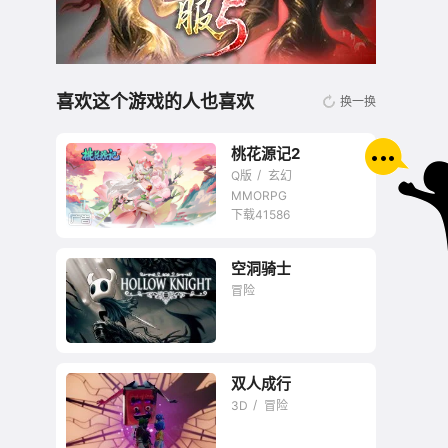
喜欢这个游戏的人也喜欢
换一换
桃花源记2
Q版
玄幻
MMORPG
下载41586
空洞骑士
无商城开放交易回合
冒险
网游
双人成行
3D
冒险