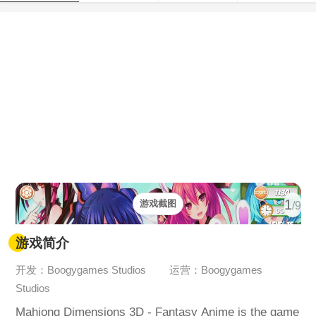
1
游戏截图
/9
游戏简介
开发：Boogygames Studios
运营：Boogygames
Studios
Mahjong Dimensions 3D - Fantasy Anime is the game