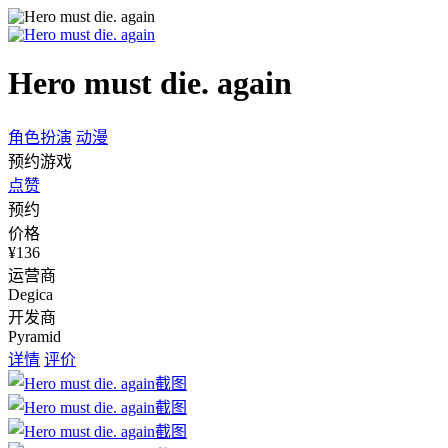
Hero must die. again
角色扮演
动漫
预约游戏
点赞
预约
价格
¥136
运营商
Degica
开发商
Pyramid
详情
评价