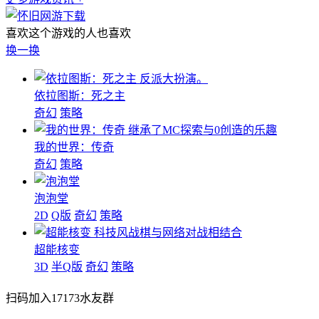
喜欢这个游戏的人也喜欢
换一换
反派大扮演。
依拉图斯：死之主
奇幻
策略
继承了MC探索与0创造的乐趣
我的世界：传奇
奇幻
策略
泡泡堂
2D
Q版
奇幻
策略
科技风战棋与网络对战相结合
超能核变
3D
半Q版
奇幻
策略
扫码加入17173水友群