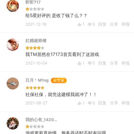
昕昕717
给5星好评的 是收了钱了么？？
2021-12-19
1
0
回复
分享
举报
杠精谢师傅
我TM居然在17173首页看到了这游戏
2021-10-04
1
0
回复
分享
举报
日月丶M1ng
鉴赏家
社保社保，就凭这建模我就冲了！！
2021-08-27
1
0
回复
分享
举报
我的心有_1420…
游戏更新真的慢，服务器还时不时有问题