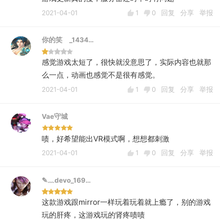
2021-04-01
1
0
回复
分享
举报
你的笑ゝ_1434…
感觉游戏太短了，很快就没意思了，实际内容也就那
么一点，动画也感觉不是很有感觉。
2021-04-01
1
0
回复
分享
举报
Vae守城
啧，好希望能出VR模式啊，想想都刺激
2021-04-01
1
0
回复
分享
举报
✎﹏devo_169…
这款游戏跟mirror一样玩着玩着就上瘾了，别的游戏
玩的肝疼，这游戏玩的肾疼啧啧