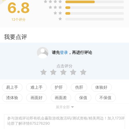
6.8
12
个评分
我要点评
请先
登录
，再进行评论
点击评分
易上手
难上手
护肝
伤肝
体验好
渣体验
画面好
画面差
保值
不保值
展开全部
配置高
配置低
测试
参与游戏评论即有机会赢取游戏激活码/测试资格/精美周边！加入173评
论群了解详情675276290