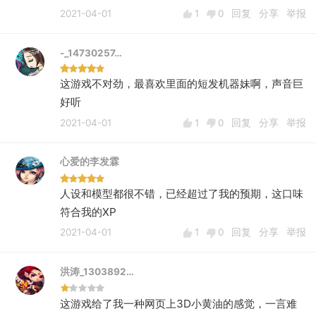
2021-04-01
1
0
回复
分享
举报
-_14730257…
这游戏不对劲，最喜欢里面的短发机器妹啊，声音巨
好听
2021-04-01
1
0
回复
分享
举报
心爱的李发霖
人设和模型都很不错，已经超过了我的预期，这口味
符合我的XP
2021-04-01
1
0
回复
分享
举报
洪涛_1303892…
这游戏给了我一种网页上3D小黄油的感觉，一言难