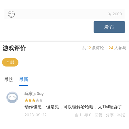
0
/
2000
发布
游戏评价
共
12
条评论
24
人参与
全部
最热
最新
玩家_s0uy
动作僵硬，但是晃，可以理解哈哈哈，太TM精辟了
2023-09-22
1
0
回复
分享
举报