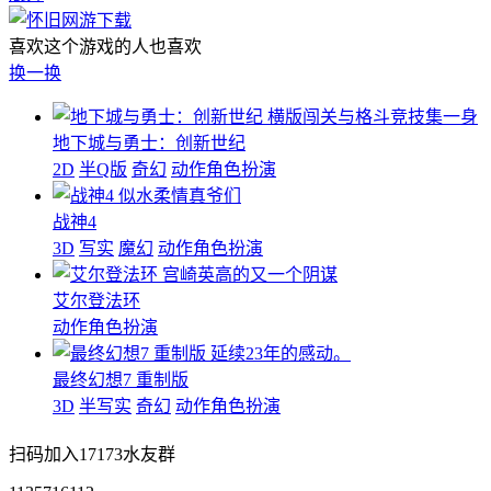
喜欢这个游戏的人也喜欢
换一换
横版闯关与格斗竞技集一身
地下城与勇士：创新世纪
2D
半Q版
奇幻
动作角色扮演
似水柔情真爷们
战神4
3D
写实
魔幻
动作角色扮演
宫崎英高的又一个阴谋
艾尔登法环
动作角色扮演
延续23年的感动。
最终幻想7 重制版
3D
半写实
奇幻
动作角色扮演
扫码加入17173水友群