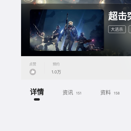
超击
大逃杀
点赞
预约
1.0万
详情
资讯
资料
151
158