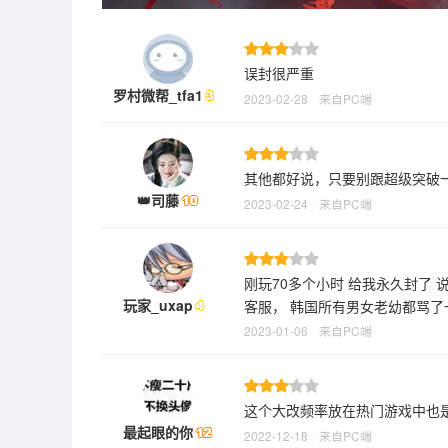
误封很严重
罗村微帮_tfa1
2023-02-28
来自PC端
其他都好说，只要别跟超级突破
👑司藤
2023-02-24
来自PC端
刚玩70多个小时 给我永久封了 说用是用软件 申诉无用
玩家_uxap
客服， 韩国所有男女老幼都骂了
2023-01-06
来自PC端
这个大改频率放在热门游戏中也
最起眼的你
2022-12-18
来自PC端