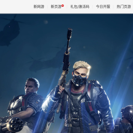
新网游
新页游
礼包/激活码
今日开服
热门页游
魔兽
天堂
王权与