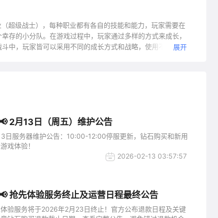
职业（超级战士），每种职业都有各自的技能和能力，玩家需要在
个幸存的小分队。在游戏过程中，玩家通过多样的方式来成长，
战斗中，玩家皆可以采用不同的成长方式和战略，使用不同的技
展开
习得的终极技能，图谋翻盘，从而感受到与众不同的乐趣。在游
升级枪械和装备，感受到刷道具和成长带来的乐趣。游戏通过广
供给玩家一个真正独特和令人肾上腺素飙升的大逃杀体验。
 2月13日（周五）维护公告
3日服务器维护公告：10:00-12:00停服更新，钻石购买和新用
升游戏体验！
2026-02-13 03:57:57
📢 抢先体验服务终止及运营日程最终公告
体验服务将于2026年2月23日终止！官方公布退款日程及关键