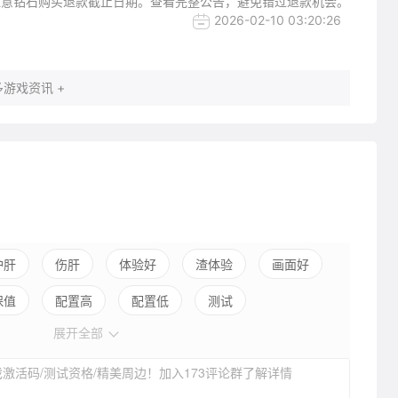
注意钻石购买退款截止日期。查看完整公告，避免错过退款机会。
2026-02-10 03:20:26
游戏资讯 +
护肝
伤肝
体验好
渣体验
画面好
保值
配置高
配置低
测试
展开全部
差
枪械多
枪械少
竞技公平
激活码/测试资格/精美周边！加入173评论群了解详情
平衡差
载具多
载具少
武器多