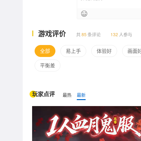
武器少
玩法创新
游戏评价
共
85
条评论
132
人参与
全部
易上手
体验好
画面
平衡差
玩家点评
最热
最新