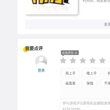
时间点，玩家需
更多
我要点评
点击评分
登录
易上手
难上手
画面差
保值
不
射击手感好
射击手感
参与游戏评论即有机会赢取游戏
竞技失衡
平衡佳
675276290