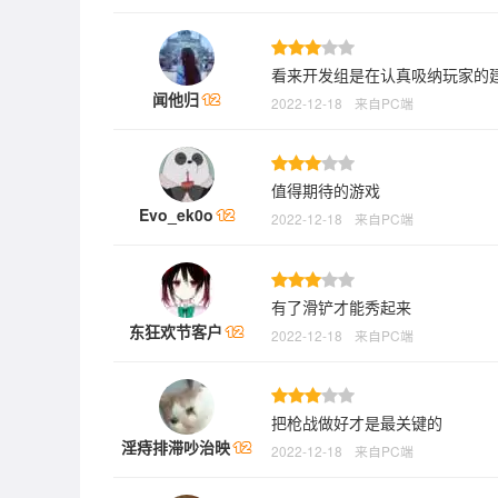
看来开发组是在认真吸纳玩家的
闻他归
2022-12-18
来自PC端
值得期待的游戏
Evo_ek0o
2022-12-18
来自PC端
有了滑铲才能秀起来
东狂欢节客户
2022-12-18
来自PC端
把枪战做好才是最关键的
淫痔排滞吵治映
2022-12-18
来自PC端