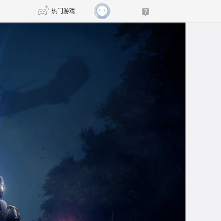
热门游戏
DNF
传奇4
剑网3旗舰版
新天龙八部
自由
诛仙世界
新仙侠5