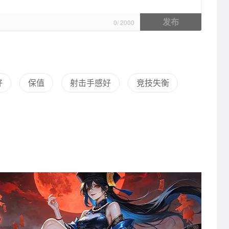
玩法同质
强社交
弱社交
发布
0
/
2000
好
保值
射击手感好
竞技失衡