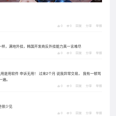
0
0
回复
分享
举报
一样，满地外挂，韩国开发商反外挂能力真一言难尽
0
0
回复
分享
举报
！ 过来2个月 说我异常交易， 我有一顿骂
一遍。
0
0
回复
分享
举报
是很少见
0
0
回复
分享
举报