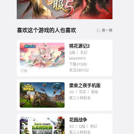
喜欢这个游戏的人也喜欢
换一换
桃花源记2
Q版
玄幻
MMORPG
下载41586
关注280122
无商城开放交易回合
堡垒之夜手机版
网游
3D
写实
其他
第三人称射击
花园战争
3D
Q版
奇幻
第三人称射击