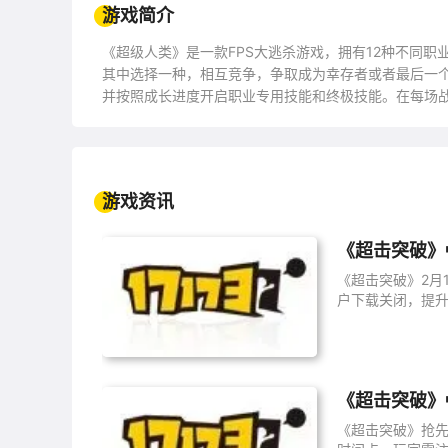
游戏简介
《超级人类》是一款FPS大逃杀游戏，拥有12种不同
其中选择一种，相互竞争，争取成为幸存者或者最后一
并按照成长进度开启职业专用技能和终极技能。在每场
能结构，享受新鲜的游戏体验。还可以使用成长到最后
戏过程中，玩家会获得各种材料道具，可以用来制作、
阔的地图，独特的制作系统，和多样化的职业系统，提
游戏资讯
《超击突破》
《超击突破》2月1
户下载关闭，提
《超击突破》
《超击突破》抢先