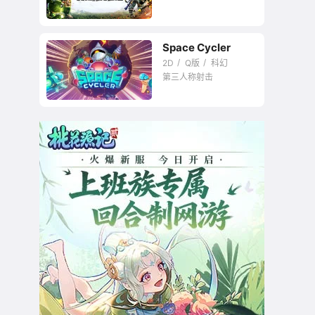
Space Cycler
植物大战僵尸版的军
2D
Q版
科幻
团要塞
第三人称射击