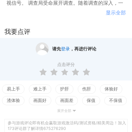
视信号。 调查局受命展开调查。随着调查的深入，一
个藏在黑暗处的犯罪团伙逐渐浮出水面。
显示全部
我要点评
请先
登录
，再进行评论
点击评分
易上手
难上手
护肝
伤肝
体验好
渣体验
画面好
画面差
保值
不保值
展开全部
配置高
配置低
测试
参与游戏评论即有机会赢取游戏激活码/测试资格/精美周边！加入
173评论群了解详情675276290