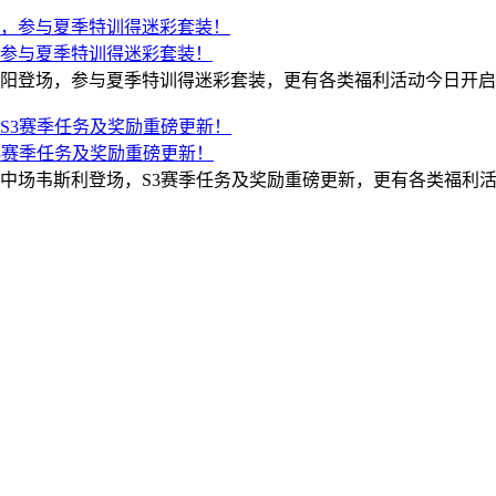
参与夏季特训得迷彩套装！
太阳登场，参与夏季特训得迷彩套装，更有各类福利活动今日开
3赛季任务及奖励重磅更新！
势中场韦斯利登场，S3赛季任务及奖励重磅更新，更有各类福利