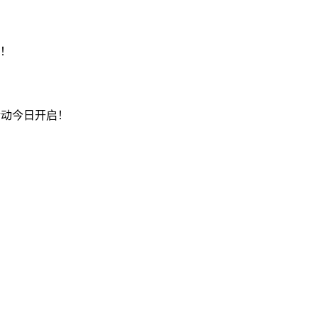
启！
活动今日开启！