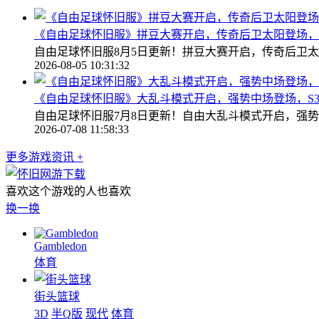
《自由足球怀旧服》拼豆大赛开启，传奇后卫太阳登场，
自由足球怀旧服8月5日更新！拼豆大赛开启，传奇后卫
2026-08-05 10:31:32
《自由足球怀旧服》大乱斗模式开启，强势中场登场，S
自由足球怀旧服7月8日更新！自由大乱斗模式开启，强
2026-07-08 11:58:33
更多游戏资讯 +
喜欢这个游戏的人也喜欢
换一换
Gambledon
体育
街头篮球
3D
半Q版
现代
体育