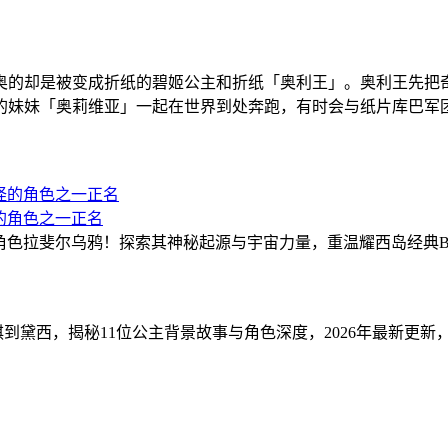
奥的却是被变成折纸的碧姬公主和折纸「奥利王」。奥利王先把
的妹妹「奥莉维亚」一起在世界到处奔跑，有时会与纸片库巴军
最古怪的角色之一正名
秘马力欧宇宙最古怪角色拉斐尔乌鸦！探索其神秘起源与宇宙力量，重温耀西岛经典
到黛西，揭秘11位公主背景故事与角色深度，2026年最新更新