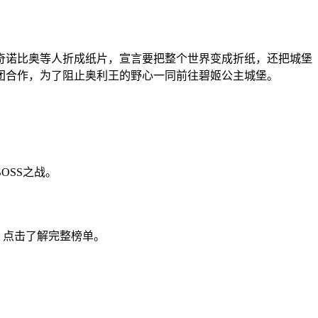
奇诺比奥等人折成纸片，宣言要把整个世界变成折纸，还把城堡
团合作，为了阻止奥利王的野心一同前往碧姬公主城堡。
BOSS之战。
，点击了解完整榜单。