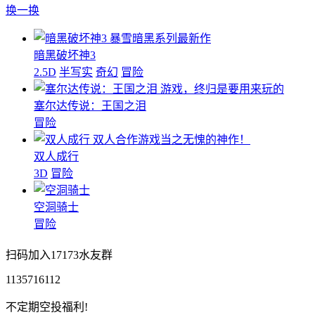
换一换
暴雪暗黑系列最新作
暗黑破坏神3
2.5D
半写实
奇幻
冒险
游戏，终归是要用来玩的
塞尔达传说：王国之泪
冒险
双人合作游戏当之无愧的神作！
双人成行
3D
冒险
空洞骑士
冒险
扫码加入17173水友群
1135716112
不定期空投福利!