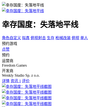
幸存国度：失落地平线
角色自定义
拟真
俯视射击
生存
枪械改装
俯视
单人
预约游戏
点赞
预约
运营商
Freedom Games
开发商
Wenkly Studio Sp. z o.o.
详情
资讯
1
评价