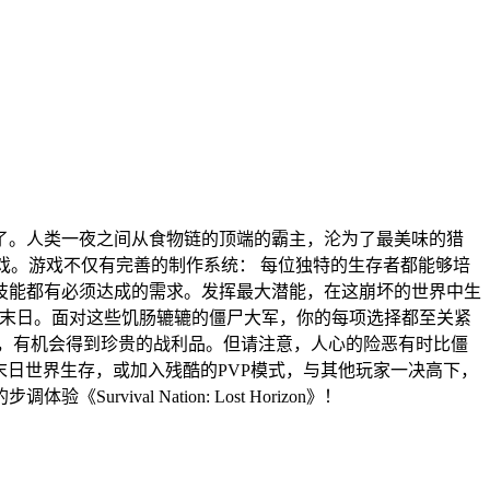
了。人类一夜之间从食物链的顶端的霸主，沦为了最美味的猎
款生存类角色扮演游戏。游戏不仅有完善的制作系统： 每位独特的生存者都能够培
技能都有必须达成的需求。发挥最大潜能，在这崩坏的世界中生
尸末日。面对这些饥肠辘辘的僵尸大军，你的每项选择都至关紧
，有机会得到珍贵的战利品。但请注意，人心的险恶有时比僵
队探险挑战末日世界生存，或加入残酷的PVP模式，与其他玩家一决高下，
l Nation: Lost Horizon》！