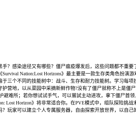
黑手？感染途径又有哪些？僵尸瘟疫爆发后，这些问题都不重要
 《Survival Nation:Lost Horizons》最主要是一
遍于三个不同的技能树中：战斗、生存和耐力技能树。学习每项
守护营地，以从菜园中采摘新鲜作物?没有了僵尸就称不上是僵
保护避难所；若你想试试手气，可以嘗試主动进攻，拿下僵尸首领
tion: Lost Horizon》将非常适合你。在PVE模式中，组
建立个人专属服务器，自由探索开放世界，以自己的步调体验《Surviva