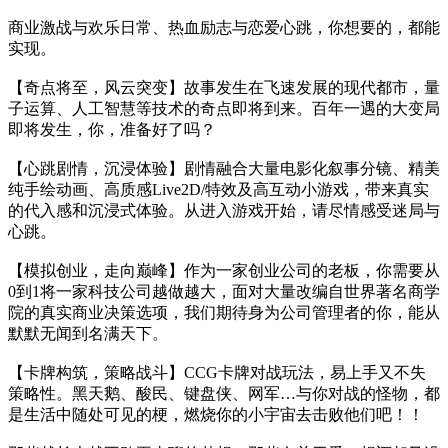
下，你们将共同见证这个时代的伟大变革。
商业激战与欢乐日常、热血励志与恋爱心跳，你想要的，都能
实现。
【奇点将至，风云突变】故事发生在飞速发展的现代都市，量
子运算、人工智慧等技术的奇点即将到来。百年一遇的大变局
即将发生，你，准备好了吗？
【心跳剧情，沉浸体验】剧情融合大量电影化叙事分镜、精美
纯手绘动画、高质感Live2D/特效及高互动小游戏，带来真实
的代入感和沉浸式体验。从进入游戏开始，请尽情感受迷局与
心跳。
【模拟创业，走向巅峰】作为一家创业公司的老板，你需要从
0到1将一家科技公司越做越大，面对大量改编自世界著名商学
院的真实商业决策选项，我们期待身为公司管理者的你，能从
默默无闻到名满天下。
【卡牌构筑，策略战斗】CCG卡牌对战玩法，易上手又不失
策略性。黑天鹅、酸民、键盘侠、网军…与你对战的怪物，都
是生活中随处可见的梗，燃烧你的小宇宙去击败他们吧！！