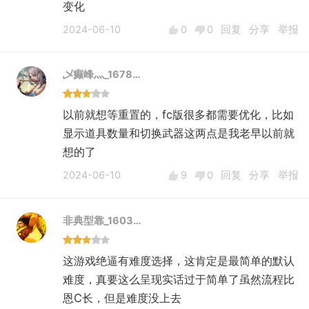
变化
2024-06-10
0
0
回复
分享
举报
乄癫峰灬_1678…
以前就想等重置的，fc版很多都需要优化，比如
显示道具数量和切换武器这两点是我老早以前就
想的了
2024-06-10
9
0
回复
分享
举报
非典型靠_1603…
这游戏绝逼有难度选择，这肯定是最简单的默认
难度，真要这么呈现实话过于简单了虽然流程比
恩C长，但是难度没上去