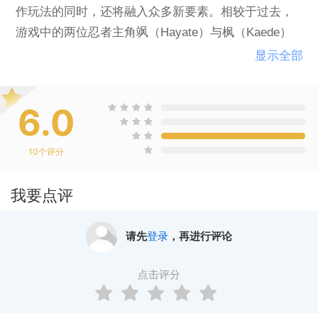
作玩法的同时，还将融入众多新要素。相较于过去，
游戏中的两位忍者主角飒（Hayate）与枫（Kaede）
不仅在造型上会有全新的变化，还增加了多种新武器
显示全部
和攻击动作。玩家既可以从两个角色中任选其一进行
单人游玩，也能与好友一起合力闯关打倒强敌，找回
6.0
儿时双打的快乐。
10
个评分
我要点评
请先
登录
，再进行评论
点击评分