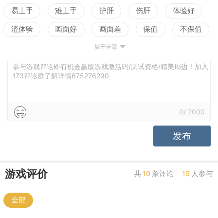
易上手
难上手
护肝
伤肝
体验好
渣体验
画面好
画面差
保值
不保值
展开全部
配置高
配置低
测试
参与游戏评论即有机会赢取游戏激活码/测试资格/精美周边！加入
173评论群了解详情675276290
0
/
2000
发布
游戏评价
共
10
条评论
19
人参与
全部