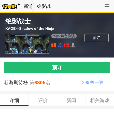
新游
绝影战士
绝影战士
KAGE～Shadow of the Ninja
动作角色扮演
预订
预订
新游期待榜
第
6805
名
296
投一票
详细
评价
新闻
相关游戏