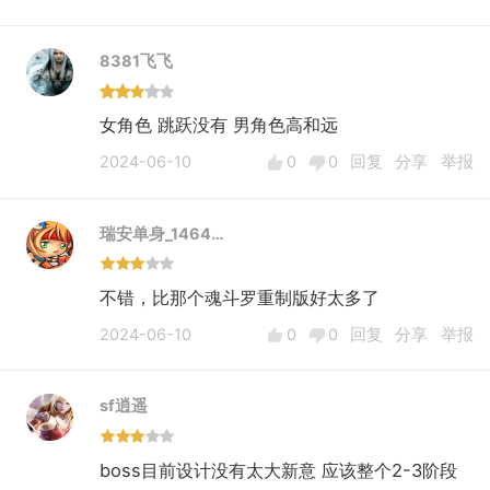
8381飞飞
女角色 跳跃没有 男角色高和远
2024-06-10
0
0
回复
分享
举报
瑞安单身_1464…
不错，比那个魂斗罗重制版好太多了
2024-06-10
0
0
回复
分享
举报
sf逍遥
boss目前设计没有太大新意 应该整个2-3阶段