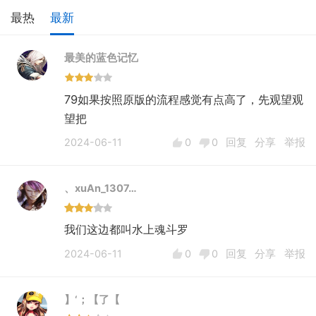
最热
最新
最美的蓝色记忆
79如果按照原版的流程感觉有点高了，先观望观
望把
2024-06-11
0
0
回复
分享
举报
、xuAn_1307…
我们这边都叫水上魂斗罗
2024-06-11
0
0
回复
分享
举报
】‘；【了【