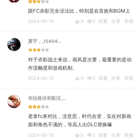
跟FC赤影完全没法比，特别是在音效和BGM上
2024-06-10
0
0
回复
分享
举报
夏宇，_15404…
对于赤影战士来说，画风是次要，最重要的是动
作流畅度和游戏机制。
2024-06-10
0
0
回复
分享
举报
布拉格没有眼泪_…
老拿fc来对比，没意思，时代在变，实在对新画
面和角色不满的，等高人出DLC替换嘛
2024-06-10
0
0
回复
分享
举报