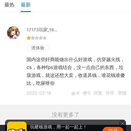
最热
最新
17173玩家_18…
渣体验
国内这些奸商能做出什么好游戏，仿穿越火线，
cs，各种fps游戏结合，没一点自己的东西，垃
圾游戏，就这还想大卖，收道具钱，谁花钱谁傻
比，吃屎呀你
2025-03-18
6
0
回复
分享
举报
没有更多了
玩硬核游戏，用一起一起上！