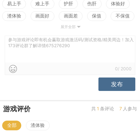
易上手
难上手
护肝
伤肝
体验好
渣体验
画面好
画面差
保值
不保值
展开全部
配置高
配置低
测试
参与游戏评论即有机会赢取游戏激活码/测试资格/精美周边！加入
173评论群了解详情675276290
0
/
2000
发布
游戏评价
共
1
条评论
7
人参与
全部
渣体验