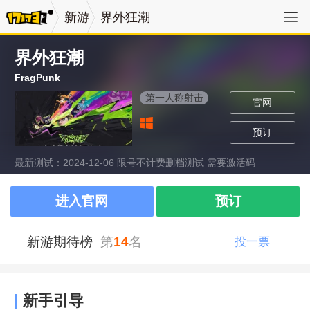
新游
界外狂潮
界外狂潮
FragPunk
第一人称射击
官网
预订
最新测试：2024-12-06 限号不计费删档测试 需要激活码
进入官网
预订
新游期待榜
第
14
名
投一票
新手引导