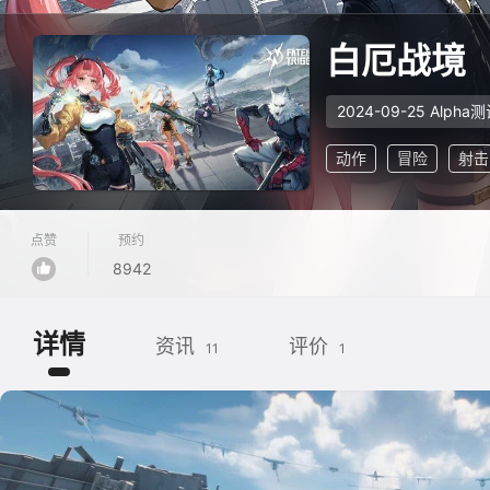
白厄战境
2024-09-25 Alpha
动作
冒险
射击
点赞
预约
8942
详情
资讯
评价
11
1