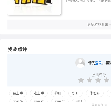
作等永久限定奖励。立即下载
更多游戏资讯 
我要点评
请先
登录
，再
点击评分
易上手
难上手
护肝
伤肝
体验好
不保值
配置高
配置低
测试
展开全部