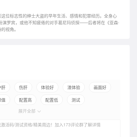
索这位标志性的绅士大盗的早年生活、感情和犯罪经历。全身心
扮演罗宾，或他不知疲倦的对手葛尼玛侦探——后者将在《亚森·
特的视角。
护肝
伤肝
体验好
渣体验
画面好
保值
配置高
配置低
测试
展开全部
激活码/测试资格/精美周边！加入173评论群了解详情