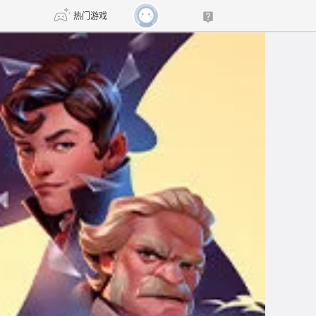
热门游戏
DNF
传奇4
剑网3旗舰版
新天龙八部
自由
诛仙世界
新仙侠5