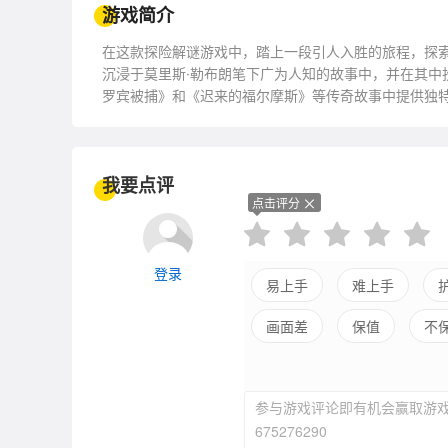
游戏简介
在这款探险解谜游戏中，踏上一段引人入胜的旅程，探
沉浸于莫里斯·勒布朗笔下广为人知的故事中，并在其中
罗宾被捕》和《迟来的福尔摩斯》等传奇故事中提供独
我要点评
点击评分
登录
易上手
难上手
画面差
保值
不
参与游戏评论即有机会赢取游戏
675276290