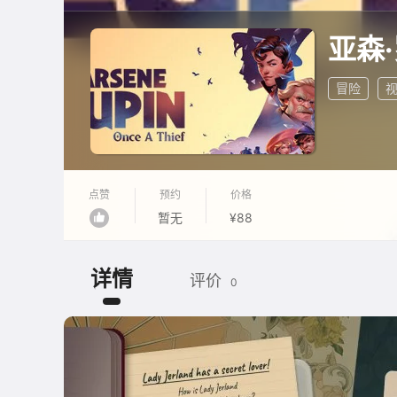
亚森
冒险
点赞
预约
价格
暂无
¥88
详情
评价
0