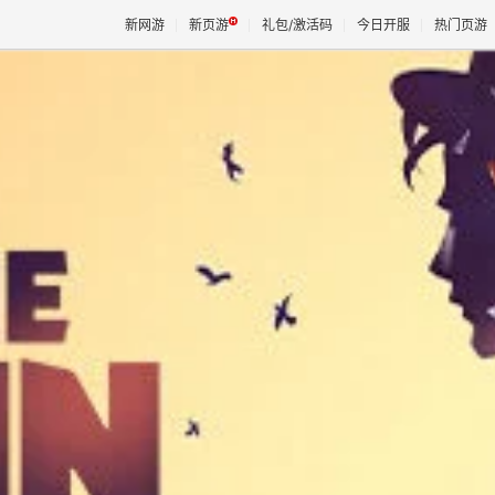
新网游
新页游
礼包/激活码
今日开服
热门页游
魔兽
天堂
王权与