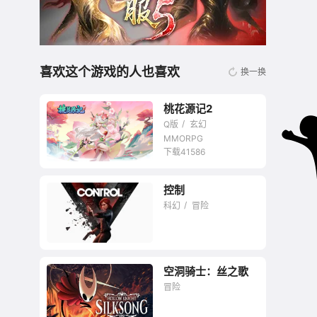
喜欢这个游戏的人也喜欢
换一换
桃花源记2
Q版
玄幻
MMORPG
下载41586
控制
无商城开放交易回合
科幻
冒险
网游
空洞骑士：丝之歌
SCP收容的超能之
冒险
旅。