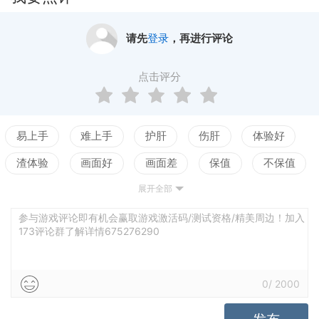
请先
登录
，再进行评论
点击评分
易上手
难上手
护肝
伤肝
体验好
渣体验
画面好
画面差
保值
不保值
展开全部
配置高
配置低
测试
参与游戏评论即有机会赢取游戏激活码/测试资格/精美周边！加入
173评论群了解详情675276290
0
/
2000