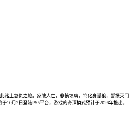
由此踏上复仇之旅。家破人亡，悲愤填膺，笃化身孤狼，誓报灭
10月2日登陆PS5平台，游戏的奇谭模式预计于2026年推出。