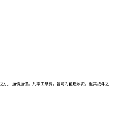
门之仇，血债血偿。凡零工悬赏，皆可为征途添资。但其战斗之