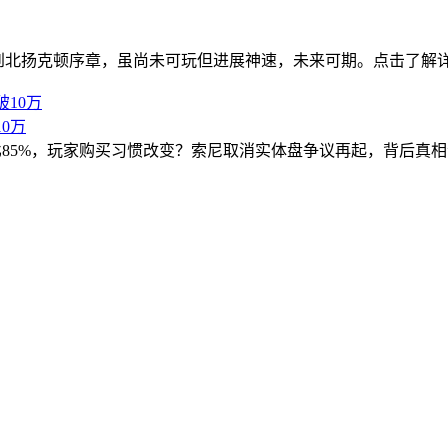
功加载到北扬克顿序章，虽尚未可玩但进展神速，未来可期。点击了解
0万
版占比85%，玩家购买习惯改变？索尼取消实体盘争议再起，背后真