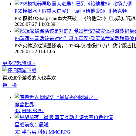
PS5模拟器再取重大进展！已到《给他爱5》北扬克顿
PS5模拟器SharpEmu重大突破！《给他爱5》已成
2026-07-27 14:03:39
PS玩家被骂活该是对的？曝26年仅7款实体盘游戏销量破1
PS5实体游戏销量惨淡，2026年仅7款破10万！数字
2026-07-22 11:01:06
更多游戏资讯 +
喜欢这个游戏的人也喜欢
换一换
网游史上最优秀的网游之一
魔兽世界
3D
MMORPG
真实互动史诗太空角色扮演
星战前夜：晨曦
3D
半写实
科幻
MMORPG