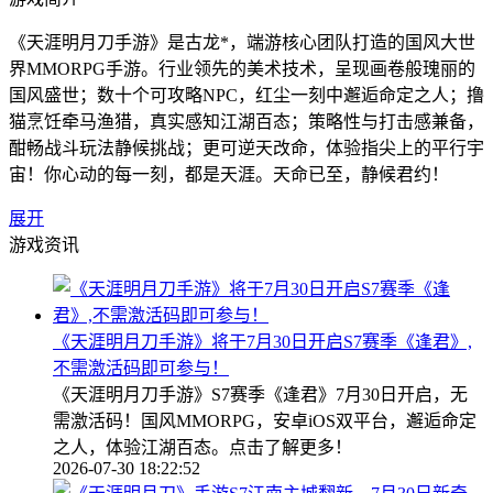
《天涯明月刀手游》是古龙*，端游核心团队打造的国风大世
界MMORPG手游。行业领先的美术技术，呈现画卷般瑰丽的
国风盛世；数十个可攻略NPC，红尘一刻中邂逅命定之人；撸
猫烹饪牵马渔猎，真实感知江湖百态；策略性与打击感兼备，
酣畅战斗玩法静候挑战；更可逆天改命，体验指尖上的平行宇
宙！你心动的每一刻，都是天涯。天命已至，静候君约！
展开
游戏资讯
《天涯明月刀手游》将于7月30日开启S7赛季《逢君》,
不需激活码即可参与！
《天涯明月刀手游》S7赛季《逢君》7月30日开启，无
需激活码！国风MMORPG，安卓iOS双平台，邂逅命定
之人，体验江湖百态。点击了解更多！
2026-07-30 18:22:52