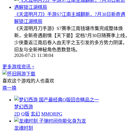
《天涯明月刀》手游S7江南主城翻新，7月30日新奇遇
解锁江湖棋局
《天涯明月刀手游》S7赛季江南钱塘市集完成整体焕
新，全新奇遇剧情【天下晏】定档7月30日随赛季上线，
少侠重返江南后卷入由无字之玉引发的多方势力阴谋，
旧友与全新神秘角色悉数登场。
2026-07-21 11:38:04
更多游戏资讯 +
喜欢这个游戏的人也喜欢
换一换
国产最经典Q版回合精品之一
梦幻西游
2D
Q版
玄幻
MMORPG
子弹时间你能化身为龙
龙魂时刻