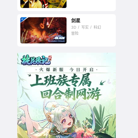
剑星
文字冒险游戏的巅峰
3D
写实
科幻
之作
冒险