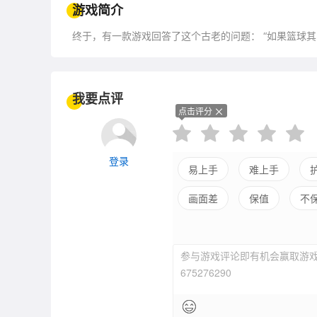
游戏简介
终于，有一款游戏回答了这个古老的问题： “如果篮球其
我要点评
点击评分
登录
易上手
难上手
画面差
保值
不
参与游戏评论即有机会赢取游戏
675276290