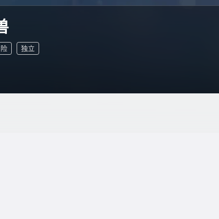
兽
冒险
独立