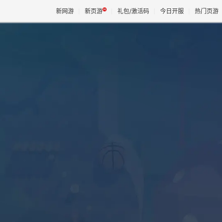
新网游
新页游
礼包/激活码
今日开服
热门页游
魔兽
天堂
王权与