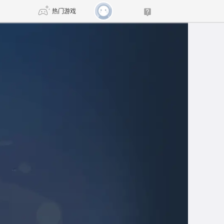
热门游戏
DNF
传奇4
剑网3旗舰版
新天龙八部
自由
诛仙世界
新仙侠5