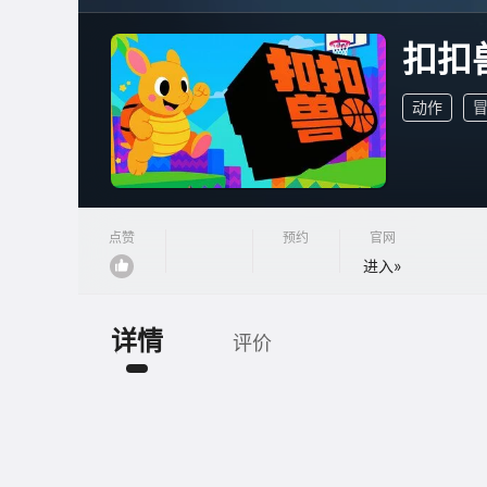
扣扣
动作
点赞
预约
官网
进入»
详情
评价