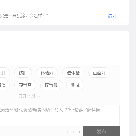
实是一只犰狳，会怎样？”
展开
护肝
伤肝
体验好
渣体验
画面好
保值
配置高
配置低
测试
展开全部
激活码/测试资格/精美周边！加入173评论群了解详情
发布
0
/
2000