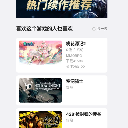
喜欢这个游戏的人也喜欢
换一换
桃花源记2
Q版
玄幻
MMORPG
下载41586
关注280122
无商城开放交易回合
空洞骑士
网游
冒险
428:被封锁的涉谷
冒险