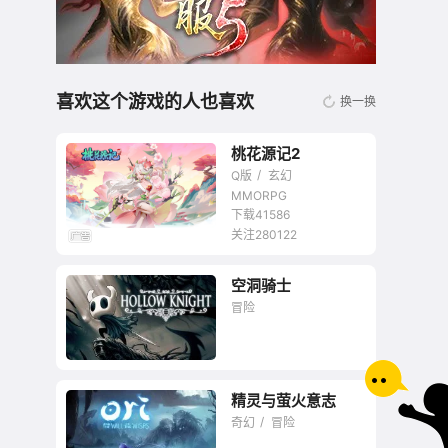
喜欢这个游戏的人也喜欢
换一换
桃花源记2
Q版
玄幻
MMORPG
下载41586
关注280122
无商城开放交易回合
空洞骑士
网游
冒险
精灵与萤火意志
奇幻
冒险