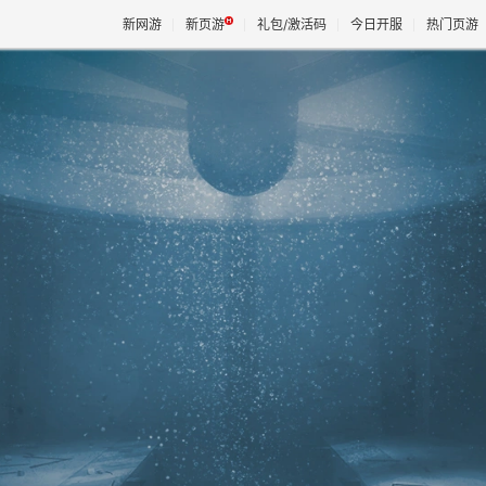
新网游
新页游
礼包/激活码
今日开服
热门页游
魔兽
天堂
王权与