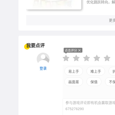
优化跳跃转向，解
更多
我要点评
点击评分
登录
易上手
难上手
画面差
保值
不
参与游戏评论即有机会赢取游戏
675276290