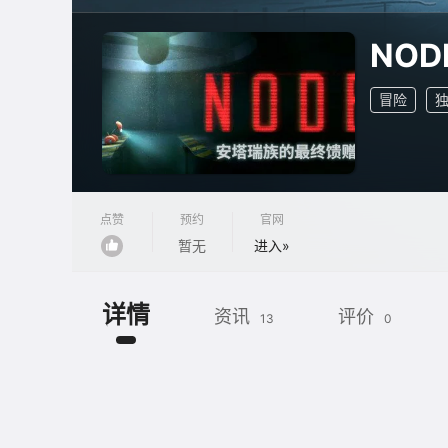
NO
冒险
点赞
预约
官网
暂无
进入»
详情
资讯
评价
13
0