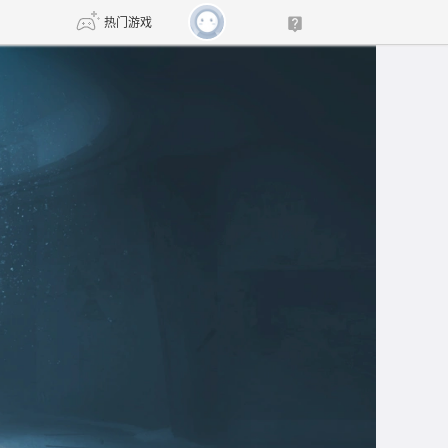
热门游戏
DNF
传奇4
剑网3旗舰版
新天龙八部
自由
诛仙世界
新仙侠5