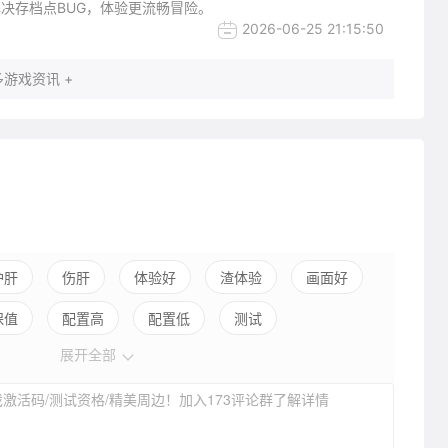
决存档点BUG，体验更流畅冒险。
2026-06-25 21:15:50
游戏资讯 +
护肝
伤肝
体验好
渣体验
画面好
保值
配置高
配置低
测试
展开全部
激活码/测试资格/精美周边！加入173评论群了解详情