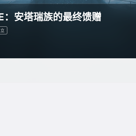
DE：安塔瑞族的最终馈赠
独立