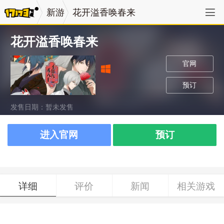
新游
花开溢香唤春来
花开溢香唤春来
官网
预订
发售日期：暂未发售
进入官网
预订
详细
评价
新闻
相关游戏