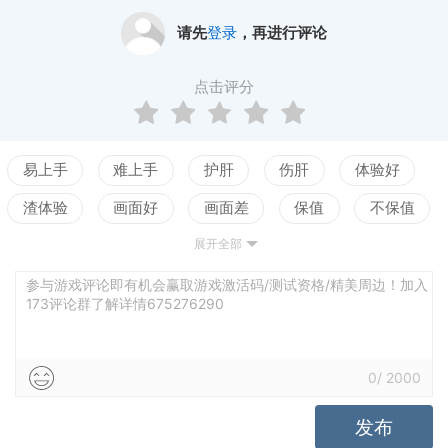
请先
登录
，再进行评论
点击评分
易上手
难上手
护肝
伤肝
体验好
渣体验
画面好
画面差
保值
不保值
展开全部
配置高
配置低
测试
参与游戏评论即有机会赢取游戏激活码/测试资格/精美周边！加入
173评论群了解详情675276290
0
/
2000
发布