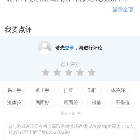
这里我们为你提供了一个展示实力、追求胜利的舞
显示全部
台。
我要点评
请先
登录
，再进行评论
点击评分
易上手
难上手
护肝
伤肝
体验好
渣体验
画面好
画面差
保值
不保值
展开全部
配置高
配置低
测试
地图多
地图少
车辆多
车辆少
模式多
模式少
参与游戏评论即有机会赢取游戏激活码/测试资格/精美周边！加入
173评论群了解详情675276290