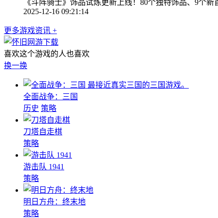
《斗阵骑士》饰品试炼更新上线！80个独特饰品、9个新首
2025-12-16 09:21:14
更多游戏资讯 +
喜欢这个游戏的人也喜欢
换一换
最接近真实三国的三国游戏。
全面战争：三国
历史
策略
刀塔自走棋
策略
游击队 1941
策略
明日方舟：终末地
策略