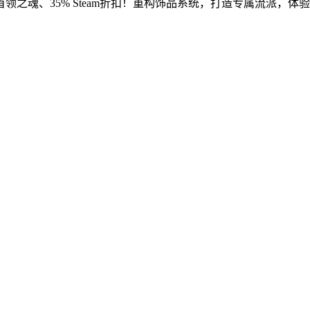
领之魂、35% Steam折扣！重构饰品系统，打造专属流派，