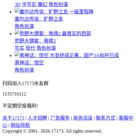
3D
半写实
魔幻
角色扮演
一座里程碑
塞尔达传说：旷野之息
角色扮演
最真实的西部
荒野大镖客：救赎2
写实
现代
角色扮演
大圣终成正果，国产3A标杆已成
黑神话：悟空
角色扮演
扫码加入17173水友群
1135716112
不定期空投福利!
关于17173
|
人才招聘
|
广告服务
|
商务洽谈
|
联系方式
|
客服中
心
|
网站导航
Copyright © 2001- 2026 17173. All rights reserved.