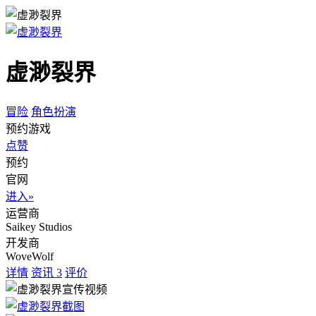
虚渺裂界
冒险
角色扮演
预约游戏
点赞
预约
官网
进入»
运营商
Saikey Studios
开发商
WoveWolf
详情
资讯
3
评价