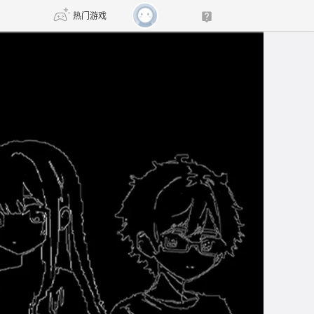
热门游戏
DNF
传奇4
剑网3旗舰版
新天龙八部
自由
诛仙世界
新仙侠5