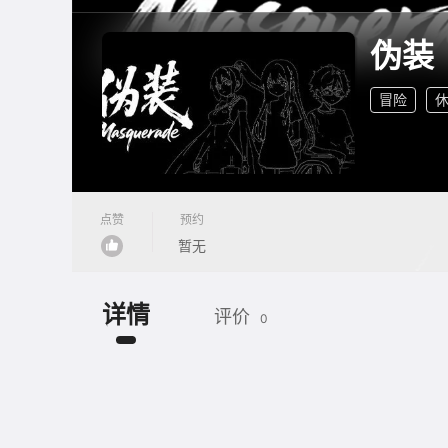
伪装
冒险
点赞
预约
暂无
详情
评价
0