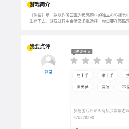
游戏简介
《伪装》是一款以诈骗园区为灵感题材的独立AVG视觉
生存下去。游玩过程中会涉及多重选择，你需要在残酷
我要点评
点击评分
登录
易上手
难上手
画面差
保值
不
参与游戏评论即有机会赢取游戏
675276290