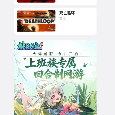
死亡循环
梦中的消逝国度
冒险
囚于桎梏，宿命轮回