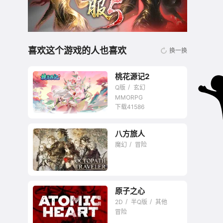
喜欢这个游戏的人也喜欢
换一换
桃花源记2
Q版
玄幻
MMORPG
下载41586
八方旅人
无商城开放交易回合
魔幻
冒险
网游
原子之心
2D
半Q版
其他
冒险