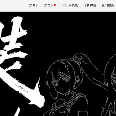
新网游
新页游
礼包/激活码
今日开服
热门页游
魔兽
天堂
王权与