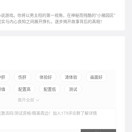
小说游戏。你将以男主阳的第一视角，在神秘而残酷的“小猪园区”
现实与内心良知之间展开挣扎，逐步揭开故事背后的真相！
护肝
伤肝
体验好
渣体验
画面好
保值
配置高
配置低
测试
展开全部
激活码/测试资格/精美周边！加入173评论群了解详情