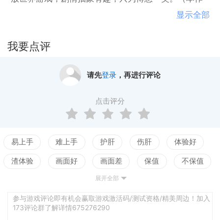
包含穷孩子剧情线和富孩子剧情线，希望您喜欢）
显示全部
我要点评
请先
登录
，再进行评论
点击评分
易上手
难上手
护肝
伤肝
体验好
渣体验
画面好
画面差
保值
不保值
展开全部
配置高
配置低
测试
参与游戏评论即有机会赢取游戏激活码/测试资格/精美周边！加入
173评论群了解详情675276290