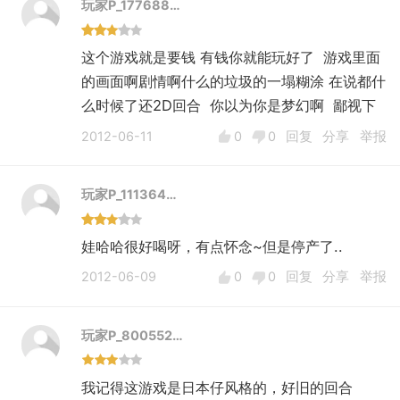
玩家P_177688…
这个游戏就是要钱 有钱你就能玩好了 游戏里面
的画面啊剧情啊什么的垃圾的一塌糊涂 在说都什
么时候了还2D回合 你以为你是梦幻啊 鄙视下
2012-06-11
0
0
回复
分享
举报
玩家P_111364…
娃哈哈很好喝呀，有点怀念~但是停产了..
2012-06-09
0
0
回复
分享
举报
玩家P_800552…
我记得这游戏是日本仔风格的，好旧的回合