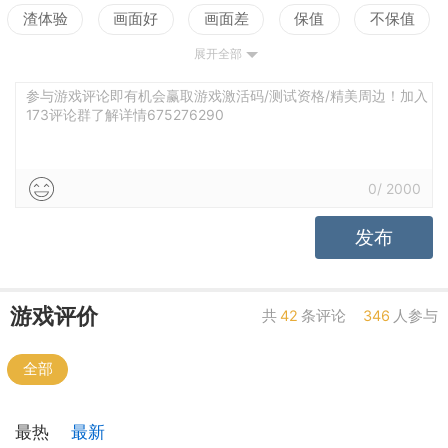
渣体验
画面好
画面差
保值
不保值
展开全部
配置高
配置低
测试
参与游戏评论即有机会赢取游戏激活码/测试资格/精美周边！加入
173评论群了解详情675276290
0
/
2000
发布
游戏评价
共
42
条评论
346
人参与
全部
最热
最新