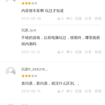
内容很丰富啊 玩过才知道
2012-08-26
3
0
回复
分享
举报
玩家_lyxt
不错的游戏，以前电脑玩过，很期待，哪里能获
得内测码
2021-10-12
0
0
回复
分享
举报
玩家P_268216…
老问鼎，新问鼎，就没什么区别。。
2012-06-15
0
0
回复
分享
举报