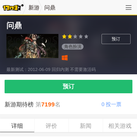
新游
问鼎
问鼎
预订
角色扮演
最新测试：2012-06-09 回归内测 不需要激活码
预订
新游期待榜
第
7199
名
0
投一票
详细
评价
新闻
相关游戏