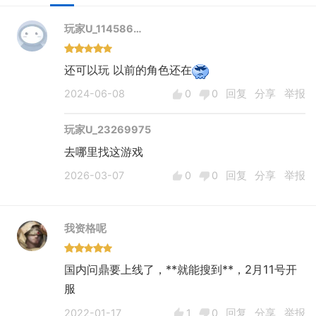
玩家U_114586…
还可以玩 以前的角色还在
2024-06-08
0
0
回复
分享
举报
玩家U_23269975
去哪里找这游戏
2026-03-07
0
0
回复
分享
举报
我资格呢
国内问鼎要上线了，**就能搜到**，2月11号开
服
2022-01-17
1
0
回复
分享
举报