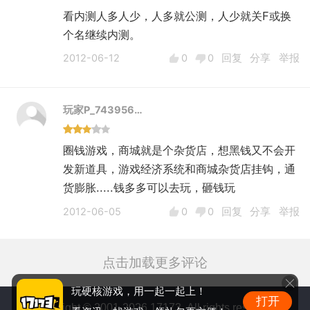
看内测人多人少，人多就公测，人少就关F或换
个名继续内测。
2012-06-12
0
0
回复
分享
举报
玩家P_743956…
圈钱游戏，商城就是个杂货店，想黑钱又不会开
发新道具，游戏经济系统和商城杂货店挂钩，通
货膨胀.....钱多多可以去玩，砸钱玩
2012-06-05
0
0
回复
分享
举报
点击加载更多评论
玩硬核游戏，用一起一起上！
打开
Copyright © 2001-2026 17173. All rights reserved.