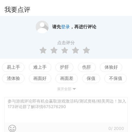
我要点评
请先
登录
，再进行评论
点击评分
易上手
难上手
护肝
伤肝
体验好
渣体验
画面好
画面差
保值
不保值
展开全部
配置高
配置低
测试
参与游戏评论即有机会赢取游戏激活码/测试资格/精美周边！加入
173评论群了解详情675276290
0
/
2000