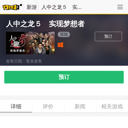
新游
人中之龙５ 实...
人中之龙５ 实现梦想者
冒险
预订
发售日期：暂未发售
预订
详细
评价
新闻
相关游戏