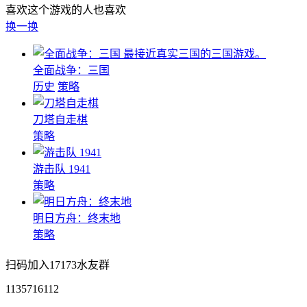
喜欢这个游戏的人也喜欢
换一换
最接近真实三国的三国游戏。
全面战争：三国
历史
策略
刀塔自走棋
策略
游击队 1941
策略
明日方舟：终末地
策略
扫码加入17173水友群
1135716112