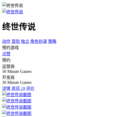
终世传说
动作
冒险
独立
角色扮演
策略
预约游戏
点赞
预约
运营商
30 Minute Games
开发商
30 Minute Games
详情
资讯
19
评价