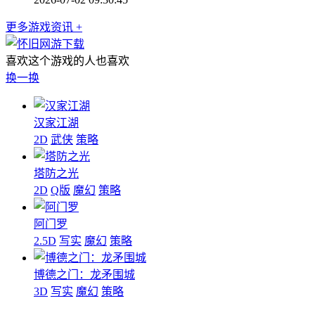
更多游戏资讯 +
喜欢这个游戏的人也喜欢
换一换
汉家江湖
2D
武侠
策略
塔防之光
2D
Q版
魔幻
策略
阿门罗
2.5D
写实
魔幻
策略
博德之门：龙矛围城
3D
写实
魔幻
策略