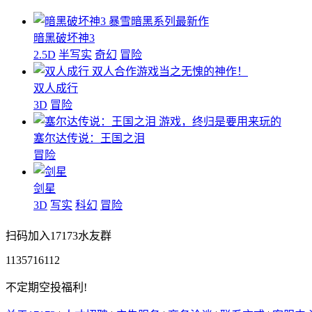
暴雪暗黑系列最新作
暗黑破坏神3
2.5D
半写实
奇幻
冒险
双人合作游戏当之无愧的神作！
双人成行
3D
冒险
游戏，终归是要用来玩的
塞尔达传说：王国之泪
冒险
剑星
3D
写实
科幻
冒险
扫码加入17173水友群
1135716112
不定期空投福利!