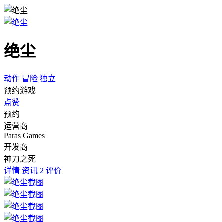
绝尘
动作
冒险
独立
预约游戏
点赞
预约
运营商
Paras Games
开发商
神刀之死
详情
资讯
2
评价