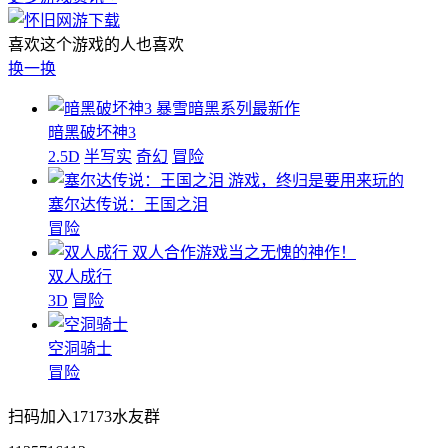
喜欢这个游戏的人也喜欢
换一换
暴雪暗黑系列最新作
暗黑破坏神3
2.5D
半写实
奇幻
冒险
游戏，终归是要用来玩的
塞尔达传说：王国之泪
冒险
双人合作游戏当之无愧的神作！
双人成行
3D
冒险
空洞骑士
冒险
扫码加入17173水友群