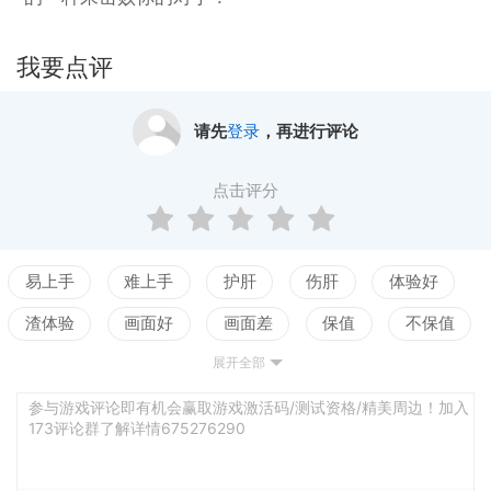
我要点评
请先
登录
，再进行评论
点击评分
易上手
难上手
护肝
伤肝
体验好
渣体验
画面好
画面差
保值
不保值
展开全部
配置高
配置低
测试
参与游戏评论即有机会赢取游戏激活码/测试资格/精美周边！加入
173评论群了解详情675276290