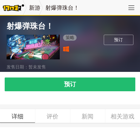
新游
射爆弹珠台！
射爆弹珠台！
策略
预订
发售日期：暂未发售
预订
详细
评价
新闻
相关游戏