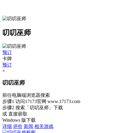
叨叨巫师
预订
卡牌
预订
×
叨叨巫师
前往电脑端浏览器搜索
步骤1
访问17173官网
www.17173.com
步骤2
搜索
「叨叨巫师」
下载
或 直接获取
Windows 版下载
详细
评价
新闻
相关游戏