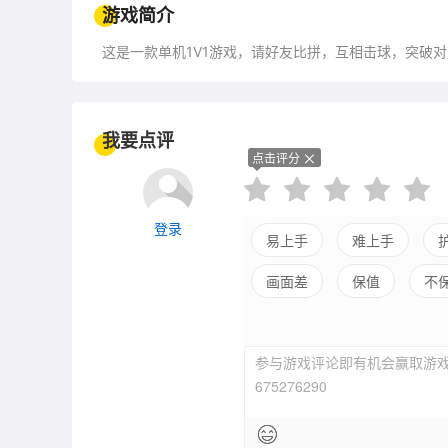
游戏简介
这是一款单机1V1游戏，请好友比拼，互相击球，突破
我要点评
点击评分
登录
易上手
难上手
画面差
保值
不
参与游戏评论即有机会赢取游戏
675276290