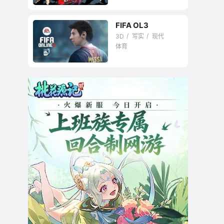
FIFA OL3
3D
写实
现代
体育
与全世界足球明星们
一起比赛