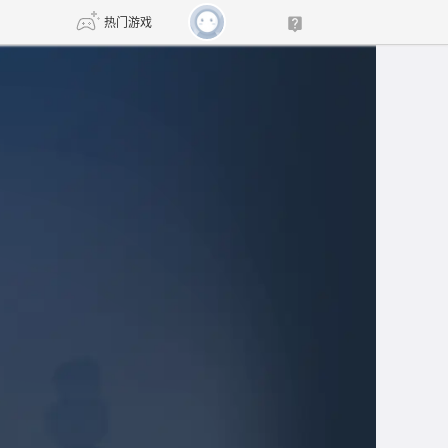
热门游戏
DNF
传奇4
剑网3旗舰版
新天龙八部
自由
诛仙世界
新仙侠5