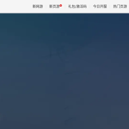
新网游
新页游
礼包/激活码
今日开服
热门页游
魔兽
天堂
王权与