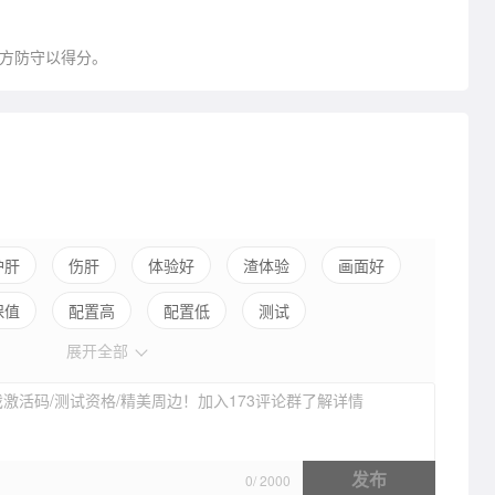
对方防守以得分。
护肝
伤肝
体验好
渣体验
画面好
保值
配置高
配置低
测试
展开全部
激活码/测试资格/精美周边！加入173评论群了解详情
发布
0
/
2000