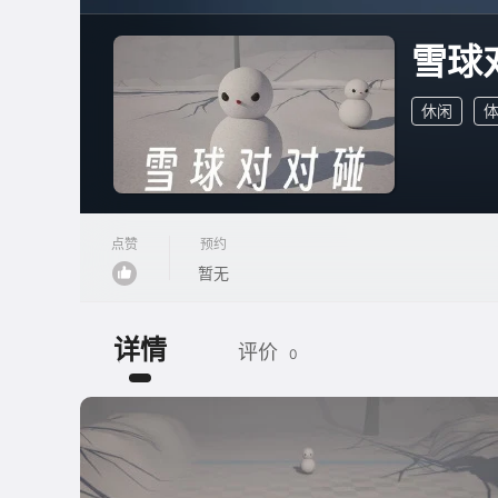
雪球对
休闲
点赞
预约
暂无
详情
评价
0