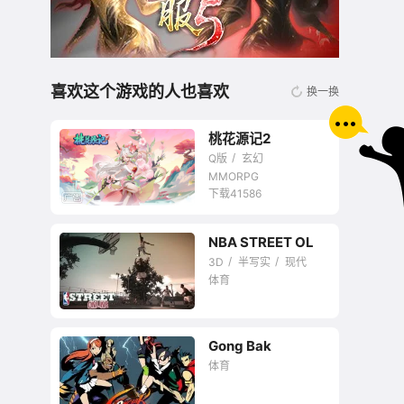
喜欢这个游戏的人也喜欢
换一换
桃花源记2
Q版
玄幻
MMORPG
下载41586
NBA STREET OL
无商城开放交易回合
3D
半写实
现代
网游
体育
Gong Bak
体育