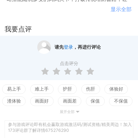
你的每一次防守都充满未知的挑战与无限的可能！
显示全部
我要点评
请先
登录
，再进行评论
点击评分
易上手
难上手
护肝
伤肝
体验好
渣体验
画面好
画面差
保值
不保值
展开全部
配置高
配置低
测试
参与游戏评论即有机会赢取游戏激活码/测试资格/精美周边！加入
173评论群了解详情675276290