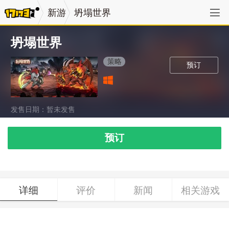
新游
坍塌世界
坍塌世界
策略
预订
发售日期：暂未发售
预订
详细
评价
新闻
相关游戏