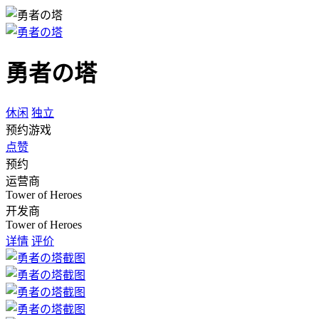
勇者の塔
休闲
独立
预约游戏
点赞
预约
运营商
Tower of Heroes
开发商
Tower of Heroes
详情
评价