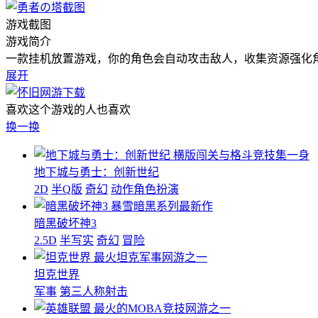
游戏截图
游戏简介
一款挂机放置游戏，你的角色会自动攻击敌人，收集资源强化
展开
喜欢这个游戏的人也喜欢
换一换
横版闯关与格斗竞技集一身
地下城与勇士：创新世纪
2D
半Q版
奇幻
动作角色扮演
暴雪暗黑系列最新作
暗黑破坏神3
2.5D
半写实
奇幻
冒险
最火坦克军事网游之一
坦克世界
军事
第三人称射击
最火的MOBA竞技网游之一