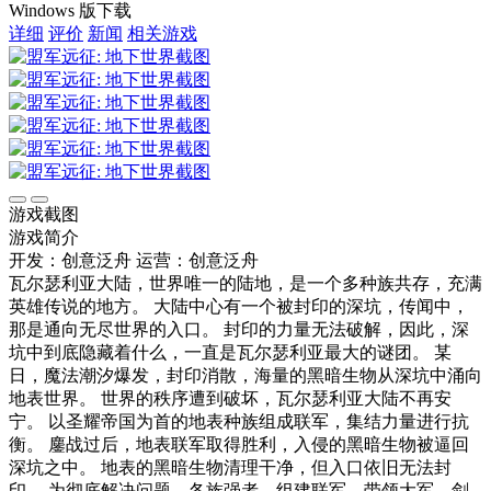
Windows 版下载
详细
评价
新闻
相关游戏
游戏截图
游戏简介
开发：创意泛舟
运营：创意泛舟
瓦尔瑟利亚大陆，世界唯一的陆地，是一个多种族共存，充满
英雄传说的地方。 大陆中心有一个被封印的深坑，传闻中，
那是通向无尽世界的入口。 封印的力量无法破解，因此，深
坑中到底隐藏着什么，一直是瓦尔瑟利亚最大的谜团。 某
日，魔法潮汐爆发，封印消散，海量的黑暗生物从深坑中涌向
地表世界。 世界的秩序遭到破坏，瓦尔瑟利亚大陆不再安
宁。 以圣耀帝国为首的地表种族组成联军，集结力量进行抗
衡。 鏖战过后，地表联军取得胜利，入侵的黑暗生物被逼回
深坑之中。 地表的黑暗生物清理干净，但入口依旧无法封
印。 为彻底解决问题，各族强者，组建联军，带领大军，剑