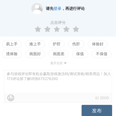
请先
登录
，再进行评论
点击评分
易上手
难上手
护肝
伤肝
体验好
渣体验
画面好
画面差
保值
不保值
展开全部
配置高
配置低
测试
参与游戏评论即有机会赢取游戏激活码/测试资格/精美周边！加入
173评论群了解详情675276290
0
/
2000
发布