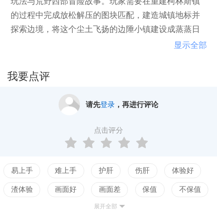
玩法与荒野西部冒险故事。玩家需要在重建柯林斯镇
的过程中完成放松解压的图块匹配，建造城镇地标并
探索边境，将这个尘土飞扬的边陲小镇建设成蒸蒸日
上的传奇之地。
显示全部
我要点评
请先
登录
，再进行评论
点击评分
易上手
难上手
护肝
伤肝
体验好
渣体验
画面好
画面差
保值
不保值
展开全部
配置高
配置低
测试